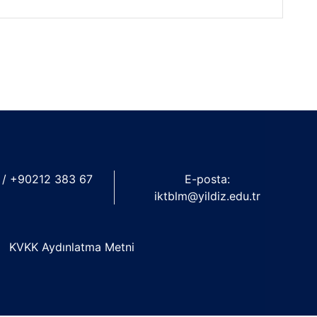
 / +90212 383 67
E-posta:
iktblm@yildiz.edu.tr
KVKK Aydınlatma Metni