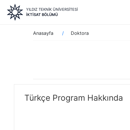
Ana
YILDIZ TEKNİK ÜNİVERSİTESİ
içeriğe
İKTISAT BÖLÜMÜ
atla
Sayfa
Anasayfa
Doktora
yolu
Türkçe Program Hakkında