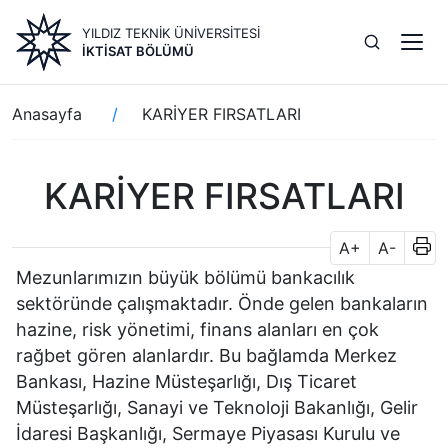
Ana
YILDIZ TEKNİK ÜNİVERSİTESİ
içeriğe
İKTISAT BÖLÜMÜ
atla
Sayfa
Anasayfa
KARİYER FIRSATLARI
yolu
KARİYER FIRSATLARI
A+
A-
Mezunlarımızın büyük bölümü bankacılık
sektöründe çalışmaktadır. Önde gelen bankaların
hazine, risk yönetimi, finans alanları en çok
rağbet gören alanlardır. Bu bağlamda Merkez
Bankası, Hazine Müsteşarlığı, Dış Ticaret
Müsteşarlığı, Sanayi ve Teknoloji Bakanlığı, Gelir
İdaresi Başkanlığı, Sermaye Piyasası Kurulu ve