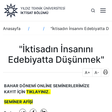
Ana
YILDIZ TEKNİK ÜNİVERSİTESİ
içeriğe
İKTISAT BÖLÜMÜ
atla
Sayfa
Anasayfa
"İktisadın İnsanını Edebiyatta D
yolu
"İktisadın İnsanını
Edebiyatta Düşünmek"
A+
A-
BAHAR DÖNEMİ ONLİNE SEMİNERLERİMİZE
KAYIT
İÇİN
TIKLAYINIZ.
SEMİNER AFİŞİ