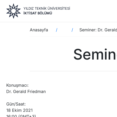
Ana
YILDIZ TEKNİK ÜNİVERSİTESİ
içeriğe
İKTISAT BÖLÜMÜ
atla
Sayfa
Anasayfa
Seminer: Dr. Geral
yolu
Semine
Konuşmacı:
Dr. Gerald Friedman
Gün/Saat:
18 Ekim 2021
16:00 (GMT+3)