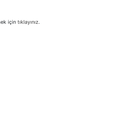
mek için
tıklayınız
.