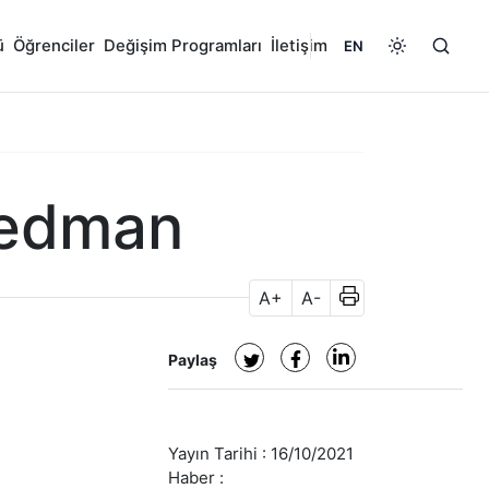
ü
Öğrenciler
Değişim Programları
İletişim
EN
iedman
A+
A-
Paylaş
Yayın Tarihi :
16/10/2021
Haber :