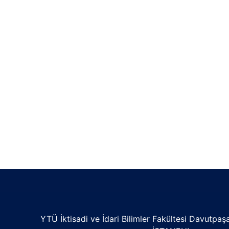
YTÜ İktisadi ve İdari Bilimler Fakültesi Davutpa