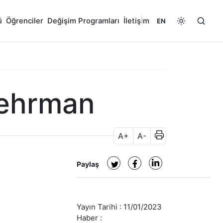
ü
Öğrenciler
Değişim Programları
İletişim
EN
Behrman
A+
A-
Paylaş
Yayın Tarihi :
11/01/2023
Haber :