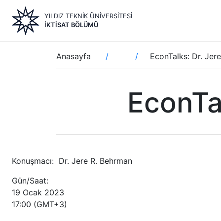
Ana
YILDIZ TEKNİK ÜNİVERSİTESİ
içeriğe
İKTISAT BÖLÜMÜ
atla
Sayfa
Anasayfa
EconTalks: Dr. Jer
yolu
EconTa
Konuşmacı: Dr. Jere R. Behrman
Gün/Saat:
19 Ocak 2023
17:00 (GMT+3)