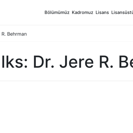
Bölümümüz
Kadromuz
Lisans
Lisansüst
e R. Behrman
lks: Dr. Jere R. 