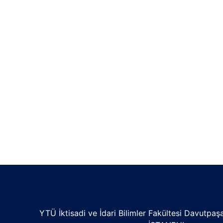
YTÜ İktisadi ve İdari Bilimler Fakültesi Davutpa