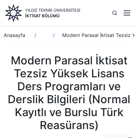
Ana
YILDIZ TEKNİK ÜNİVERSİTESİ
içeriğe
İKTISAT BÖLÜMÜ
atla
Sayfa
Anasayfa
Modern Parasal İktisat Tezsiz Yü
yolu
Modern Parasal İktisat
Tezsiz Yüksek Lisans
Ders Programları ve
Derslik Bilgileri (Normal
Kayıtlı ve Burslu Türk
Reasürans)