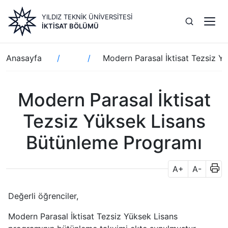
Ana
YILDIZ TEKNİK ÜNİVERSİTESİ
içeriğe
İKTISAT BÖLÜMÜ
atla
Sayfa
Anasayfa
Modern Parasal İktisat Tezsiz Y
yolu
Modern Parasal İktisat
Tezsiz Yüksek Lisans
Bütünleme Programı
A+
A-
Değerli öğrenciler,
Modern Parasal İktisat Tezsiz Yüksek Lisans