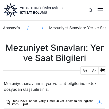
Ana
YILDIZ TEKNİK ÜNİVERSİTESİ
içeriğe
İKTISAT BÖLÜMÜ
atla
Sayfa
Anasayfa
Mezuniyet Sınavları: Yer ve Saat B
yolu
Mezuniyet Sınavları: Yer
ve Saat Bilgileri
A+
A-
Mezuniyet sınavlarının yer ve saat bilgilerine ekteki
dosyadan ulaşabilirsiniz.
2023-2024-bahar-yariyili-mezuniyet-sinav-talebi-ogrenci-
listesi_0.pdf