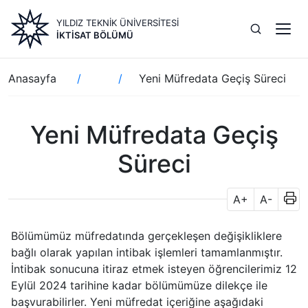
Ana
YILDIZ TEKNİK ÜNİVERSİTESİ
içeriğe
İKTISAT BÖLÜMÜ
atla
Sayfa
Anasayfa
Yeni Müfredata Geçiş Süreci
yolu
Yeni Müfredata Geçiş
Süreci
A+
A-
Bölümümüz müfredatında gerçekleşen değişikliklere
bağlı olarak yapılan intibak işlemleri tamamlanmıştır.
İntibak sonucuna itiraz etmek isteyen öğrencilerimiz 12
Eylül 2024 tarihine kadar bölümümüze dilekçe ile
başvurabilirler. Yeni müfredat içeriğine aşağıdaki