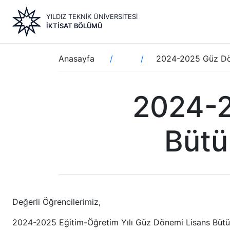
Ana
YILDIZ TEKNİK ÜNİVERSİTESİ
içeriğe
İKTISAT BÖLÜMÜ
atla
Sayfa
Anasayfa
2024-2025 Güz Dön
yolu
2024-2
Bütü
Değerli Öğrencilerimiz,
2024-2025 Eğitim-Öğretim Yılı Güz Dönemi Lisans Büt