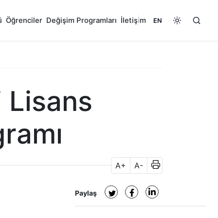
ü
Öğrenciler
Değişim Programları
İletişim
EN
 Lisans
gramı
A+
A-
Paylaş