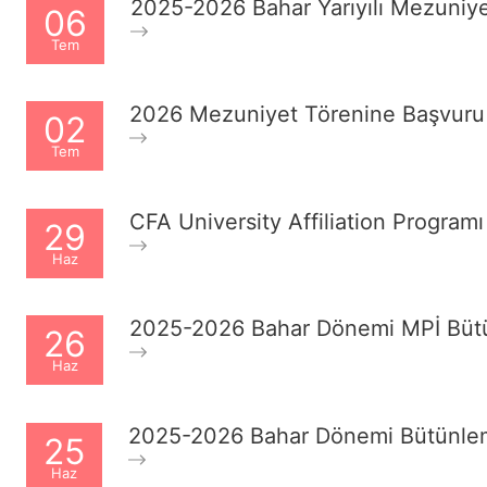
2025-2026 Bahar Yarıyılı Mezuniye
06
Tem
2026 Mezuniyet Törenine Başvuru 
02
Tem
CFA University Affiliation Progra
29
Haz
2025-2026 Bahar Dönemi MPİ Bütü
26
Haz
2025-2026 Bahar Dönemi Bütünlem
25
Haz