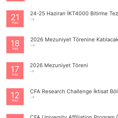
24-25 Haziran İKT4000 Bitirme Tez
21
Haz
2026 Mezuniyet Törenine Katılacak
18
Haz
2026 Mezuniyet Töreni
17
Haz
CFA Research Challenge İktisat Bö
12
Haz
CFA University Affiliation Program