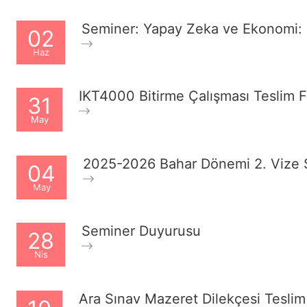
Seminer: Yapay Zeka ve Ekonomi: Oy
02
Haz
IKT4000 Bitirme Çalışması Teslim 
31
May
2025-2026 Bahar Dönemi 2. Vize 
04
May
Seminer Duyurusu
28
Nis
Ara Sınav Mazeret Dilekçesi Teslim 